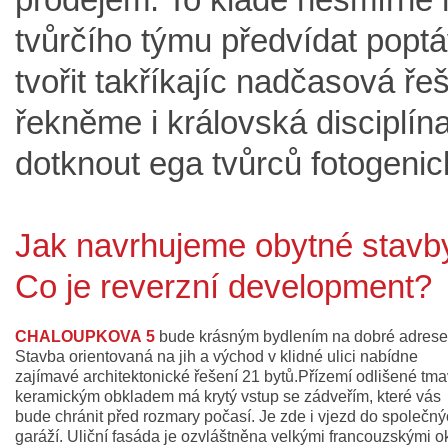
tvůrčího týmu předvídat popt
tvořit takříkajíc nadčasová ře
řekněme i královská disciplí
dotknout ega tvůrců fotogeni
Jak navrhujeme obytné stavb
Co je reverzní development?
CHALOUPKOVA 5
bude krásným bydlením na dobré adrese
Stavba orientovaná na jih a východ v klidné ulici nabídne
zajímavé architektonické řešení 21 bytů.Přízemí odlišené tm
keramickým obkladem má krytý vstup se zádveřím, které vás
bude chránit před rozmary počasí. Je zde i vjezd do společn
garáží. Uliční fasáda je ozvláštněna velkými francouzskými o