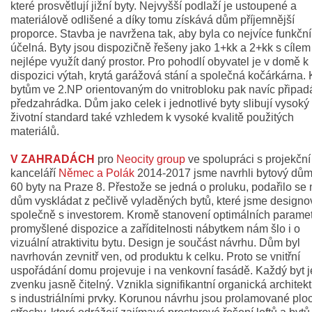
které prosvětlují jižní byty. Nejvyšší podlaží je ustoupené a
materiálově odlišené a díky tomu získává dům příjemnější
proporce. Stavba je navržena tak, aby byla co nejvíce funkční
účelná. Byty jsou dispozičně řešeny jako 1+kk a 2+kk s cílem
nejlépe využít daný prostor. Pro pohodlí obyvatel je v domě k
dispozici výtah, krytá garážová stání a společná kočárkárna. 
bytům ve 2.NP orientovaným do vnitrobloku pak navíc připad
předzahrádka. Dům jako celek i jednotlivé byty slibují vysoký
životní standard také vzhledem k vysoké kvalitě použitých
materiálů.
V ZAHRADÁCH
pro
Neocity group
ve spolupráci s projekční
kanceláří
Němec a Polák
2014-2017 jsme navrhli bytový dům
60 byty na Praze 8. Přestože se jedná o proluku, podařilo se
dům vyskládat z pečlivě vyladěných bytů, které jsme designo
společně s investorem. Kromě stanovení optimálních paramet
promyšlené dispozice a zaříditelnosti nábytkem nám šlo i o
vizuální atraktivitu bytu. Design je součást návrhu. Dům byl
navrhován zevnitř ven, od produktu k celku. Proto se vnitřní
uspořádání domu projevuje i na venkovní fasádě. Každý byt j
zvenku jasně čitelný. Vznikla signifikantní organická architek
s industriálními prvky. Korunou návrhu jsou prolamované plo