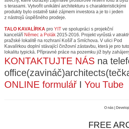
střechy, které odrážejí zajímavé prostorové řešení loftů a bytů
s terasami. Vytvořit unikátní architekturu s charakteristickými
produkty bylo ostatně také zájmem investora a je to i jeden
z nástrojů úspěšného prodeje.
TALO KAVALÍRKA
pro
YIT
ve spolupráci s projekční
kanceláří
Němec a Polák
2015-2016. Projekt vyrůstá v atrakti
pražské lokalitě na rozhraní Košíř a Smíchova. V ulici Pod
Kavalírkou doplní stávající činžovní zástavbu, která je pro tut
lokalitu typická. Přípravné práce na pozemku již byly zahájen
KONTAKTUJTE NÁS
na tele
office(zavináč)architects(teč
ONLINE formulář
I
You Tube
O nás
|
Develop
FREE ARCH