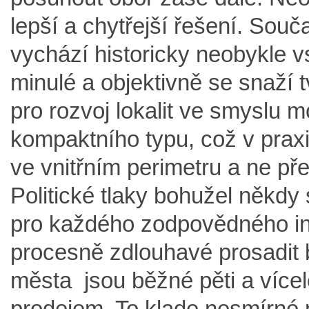
lepší a chytřejší řešení. Sou
vychází historicky neobykle 
minulé a objektivně se snaží tv
pro rozvoj lokalit ve smyslu
kompaktního typu, což v pra
ve vnitřním perimetru a ne př
Politické tlaky bohužel někd
pro každého zodpovědného inv
procesně zdlouhavé prosadit 
města jsou běžné pěti a vícel
prodejem. To klade nesmírné 