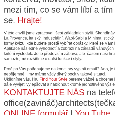
mezi tím, co se vám líbí a tím
se.
Hrajte!
V této chvíli jsme zpracovali šest základních stylů. Skandináv
La Provence, Italský, Industriální, Wabi-Sabi a Minimalistický
formy kvízu, kde budete prostě vybírat obrázky, které se Vám l
Aplikace následně vyhodnotí a zobrazí na základě váhových
kritérií výsledek. Je to především zábava, ale časem naši hru
samozřejmě rozšíříme o další funkce i styly.
Proč po Vás potřebujeme na konci hry vyplnit email? Ano, je 
nepříjemné. I my máme vždy divný pocit v takové situaci.
Uklidníme vás. Hru
Find Your Style
bereme vážně a chceme j
dále vyvíjet, vylepšovat a nabídnout kromě jednotlivého výsl
KONTAKTUJTE NÁS
na tele
office(zavináč)architects(teč
ONLINE formulář
I
You Tube