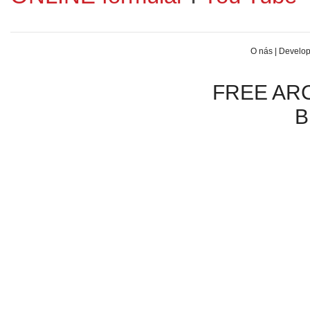
O nás
|
Develop
FREE ARCH
B